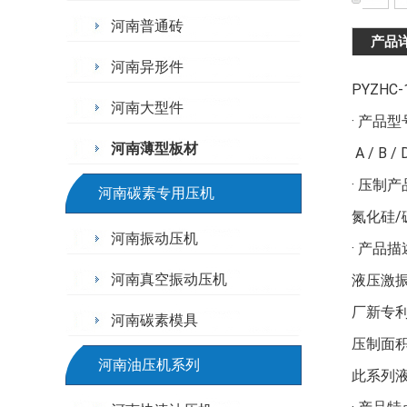
河南普通砖
产品
河南异形件
PYZHC-
河南大型件
· 产品
河南薄型板材
A / B / 
· 压制
河南碳素专用压机
氮化硅
河南振动压机
· 产品
河南真空振动压机
液压激
厂新专
河南碳素模具
压制面
河南油压机系列
此系列