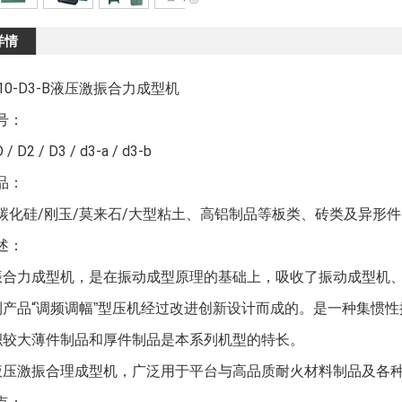
详情
10-D3-
B
液压激振合力成型机
型号：
D / D2 / D3 / d3-a / d3-b
产品：
/碳化硅/刚玉/莫来石/大型粘土、高铝制品等板类、砖类及异形件
描述：
振合力成型机，是在振动成型原理的基础上，吸收了振动成型机
“
利产品
调频调幅
”
型压机经过改进创新设计而成的。是一种集惯性
较大
积
薄件制品和厚件制品是本系列机型的特长。
品质
液压激振合理成型机，广泛用于平台与高
耐火材料制品及各