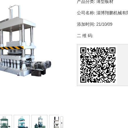
产品分类:
薄型板材
公司名称:
淄博翔鹏机械有
添加时间:
21/10/09
二 维 码: