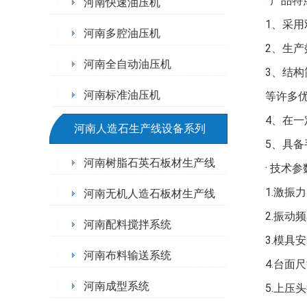
· 产品
河南快速油压机
1
、采用
河南多腔油压机
2
、生产
河南全自动油压机
3
、结构
河南标准油压机
等许多
4
、在一
河南人造石生产线设备系列
5
、具备
河南树脂石英石板材生产线
· 技术
1.激振
河南无机人造石板材生产线
2.振动频
河南配料搅拌系统
3.模具
河南布料输送系统
4.台面尺
河南成型系统
5.上压