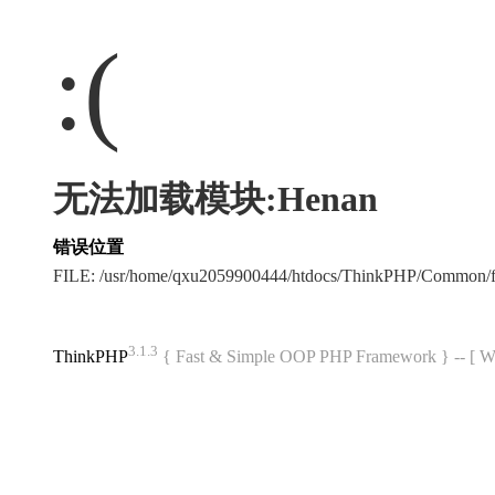
:(
无法加载模块:Henan
错误位置
FILE: /usr/home/qxu2059900444/htdocs/ThinkPHP/Common/
3.1.3
ThinkPHP
{ Fast & Simple OOP PHP Framework } -- 