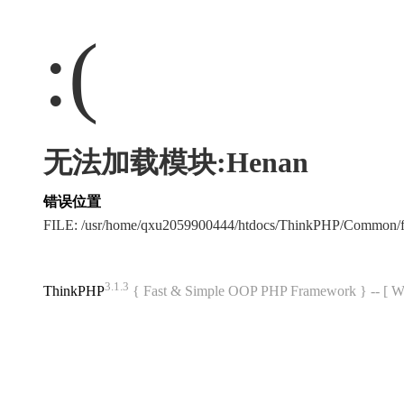
:(
无法加载模块:Henan
错误位置
FILE: /usr/home/qxu2059900444/htdocs/ThinkPHP/Common/
3.1.3
ThinkPHP
{ Fast & Simple OOP PHP Framework } -- 