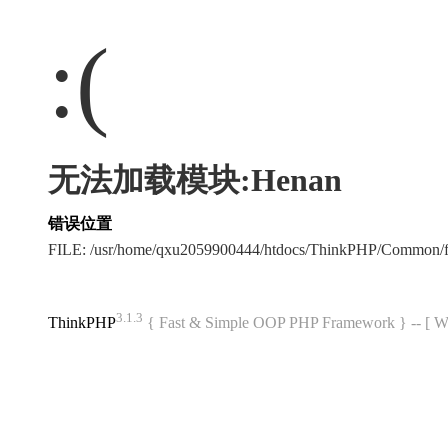
:(
无法加载模块:Henan
错误位置
FILE: /usr/home/qxu2059900444/htdocs/ThinkPHP/Common/
3.1.3
ThinkPHP
{ Fast & Simple OOP PHP Framework } -- 