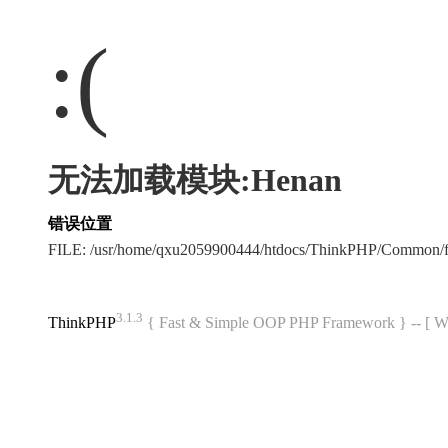
:(
无法加载模块:Henan
错误位置
FILE: /usr/home/qxu2059900444/htdocs/ThinkPHP/Common/
3.1.3
ThinkPHP
{ Fast & Simple OOP PHP Framework } -- 