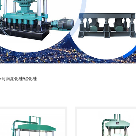
>
河南氮化硅/碳化硅