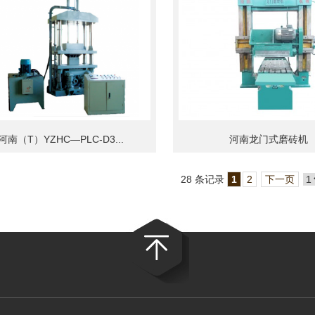
河南（T）YZHC—PLC-D3...
河南龙门式磨砖机
28 条记录
1
2
下一页