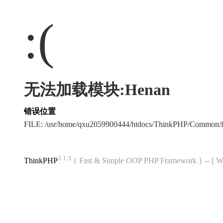
:(
无法加载模块:Henan
错误位置
FILE: /usr/home/qxu2059900444/htdocs/ThinkPHP/Common/
3.1.3
ThinkPHP
{ Fast & Simple OOP PHP Framework } -- 