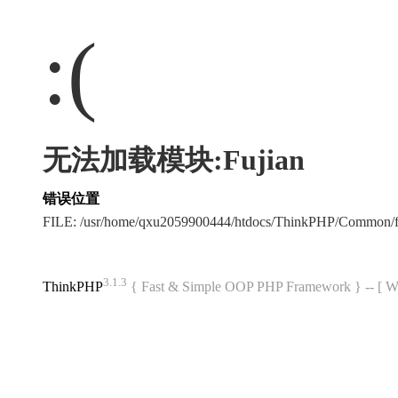
:(
无法加载模块:Fujian
错误位置
FILE: /usr/home/qxu2059900444/htdocs/ThinkPHP/Common/
3.1.3
ThinkPHP
{ Fast & Simple OOP PHP Framework } -- 