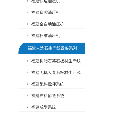
福建快速油压机
福建多腔油压机
福建全自动油压机
福建标准油压机
福建人造石生产线设备系列
福建树脂石英石板材生产线
福建无机人造石板材生产线
福建配料搅拌系统
福建布料输送系统
福建成型系统