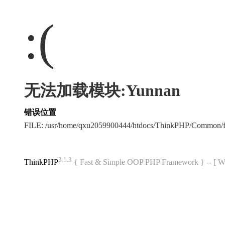
:(
无法加载模块:Yunnan
错误位置
FILE: /usr/home/qxu2059900444/htdocs/ThinkPHP/Common/
3.1.3
ThinkPHP
{ Fast & Simple OOP PHP Framework } -- 