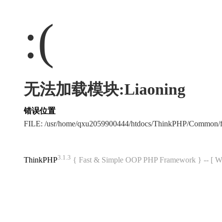
:(
无法加载模块:Liaoning
错误位置
FILE: /usr/home/qxu2059900444/htdocs/ThinkPHP/Common/
3.1.3
ThinkPHP
{ Fast & Simple OOP PHP Framework } -- 