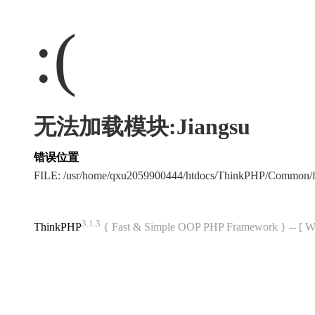
:(
无法加载模块:Jiangsu
错误位置
FILE: /usr/home/qxu2059900444/htdocs/ThinkPHP/Common/
3.1.3
ThinkPHP
{ Fast & Simple OOP PHP Framework } -- 