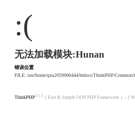
:(
无法加载模块:Hunan
错误位置
FILE: /usr/home/qxu2059900444/htdocs/ThinkPHP/Common/
3.1.3
ThinkPHP
{ Fast & Simple OOP PHP Framework } -- 