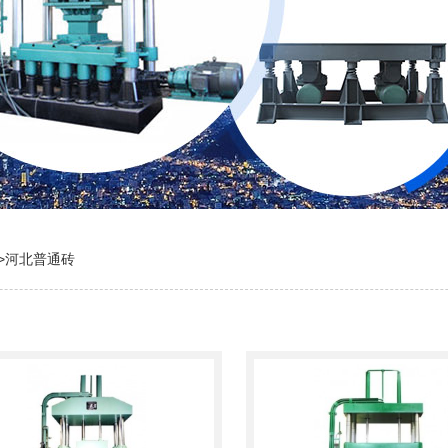
>
河北普通砖